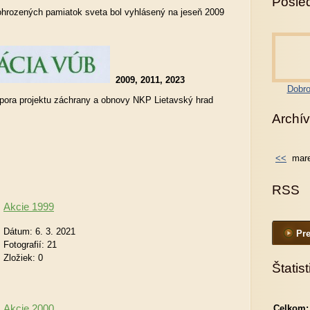
Posled
hrozených pamiatok sveta bol vyhlásený na jeseň 2009
2009, 2011, 2023
Dobro
ora projektu záchrany a obnovy NKP Lietavský hrad
Archív
<<
mare
RSS
Akcie 1999
Dátum:
6. 3. 2021
Pre
Fotografií:
21
Zložiek:
0
Štatist
Akcie 2000
Celkom: