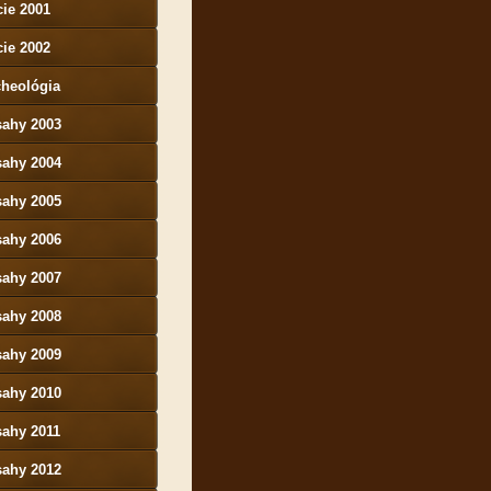
ie 2001
ie 2002
cheológia
sahy 2003
sahy 2004
sahy 2005
sahy 2006
sahy 2007
sahy 2008
sahy 2009
sahy 2010
sahy 2011
sahy 2012