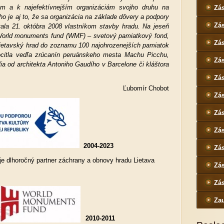
m a k najefektívnejším organizáciám svojho druhu na
Zá
o je aj to, že sa organizácia na základe dôvery a podpory
Zá
tala 21. októbra 2008 vlastníkom stavby hradu. Na jeseň
World monuments fund (WMF) – svetový pamiatkový fond,
Zá
ietavský hrad do zoznamu 100 najohrozenejších pamiatok
ocitla vedľa zrúcanín peruánskeho mesta Machu Picchu,
Zá
ia od architekta Antoniho Gaudího v Barcelone či kláštora
Zá
Ľubomír Chobot
Zá
Zá
Zá
2004-2023
Zá
 je dlhoročný partner záchrany a obnovy hradu Lietava
Zá
Zá
Zau
2010-2011