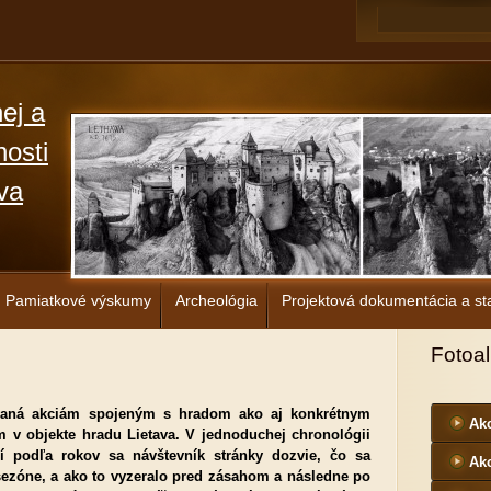
ej a
osti
va
Pamiatkové výskumy
Archeológia
Projektová dokumentácia a sta
Fotoa
ovaná akciám spojeným s hradom ako aj konkrétnym
Akc
 v objekte hradu Lietava. V jednoduchej chronológii
í podľa rokov sa návštevník stránky dozvie, čo sa
Akc
 sezóne, a ako to vyzeralo pred zásahom a následne po