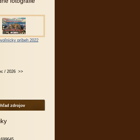
né fotografie
voľnícky príbeh 2022
c / 2026
>>
hľad zdrojov
iky
699645