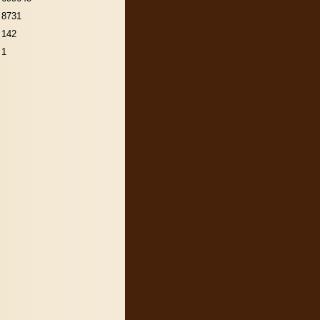
8731
142
1