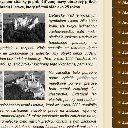
slom stránky je priblížiť za
ujímavý obrazový príbeh
Akc
radu Lietava, ktorý už trvá viac ako 25 rokov.
Akc
Lietavský hrad je výrazným
symbolom nielen žilinského
Ar
kraja, ale svojou jedinečnou
zachovanosťou patrí medzi
Zá
ojedinele vzácne stredoveké
fortifikačné pamiatky na
Zá
gradácie a rozpadu však neustále na takomto druhu
Zá
e jej zachovanie je dôležité, aby objekt nebol vydaný
lom bez ľudskej kontroly. Preto v roku 1999 Združenie na
Zá
adu spustilo projekt záchrany tejto významnej pamiatky.
Na začiatku bolo potrebné
Zá
nutne vyriešiť problémové
Zá
majetkové pomery, pretože
hrad nemal založený list
Zá
vlastníctva. Existoval len
vlastník parcely pod hradom
Zá
oločenstvo lesné Lietava, ktoré až v roku 2003 umožnilo
krétne záchranné stavebné práce na základe nájomnej
Zá
 momentálnych 25 rokov existencie prišlo združenie na to,
 umelecké dielo našich predkov chrániť a tým zachovať
Zá
 hodnotu. Združenie svojou činnosťou a výsledkami práce