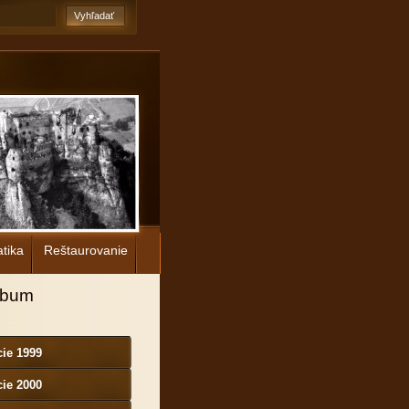
tika
Reštaurovanie
lbum
ie 1999
ie 2000