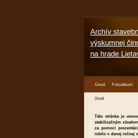
Archív stavebn
výskumnej činn
na hrade Lieta
Úvod
Fotoalbum
Úvod
Táto stránka je ven
stabilizačným zásahom
za pomoci prezentáci
robilo v danej ročnej