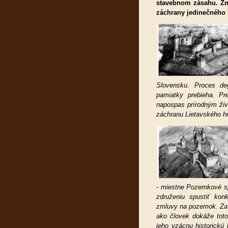
stavebnom zásahu. Zmy
záchrany jedinečného h
Slovensku. Proces de
pamiatky prebieha. Pr
napospas prírodným živ
záchranu Lietavského hr
- miestne Pozemkové sp
združeniu spustiť kon
zmluvy na pozemok.
Za
ako človek dokáže toto
jeho vzácnu historickú