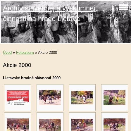
Archív stavebnej a výskumnej
činnosti na hrade Lietava
Úvod
»
Fotoalbum
»
Akcie 2000
Akcie 2000
Lietavské hradné slávnosti 2000