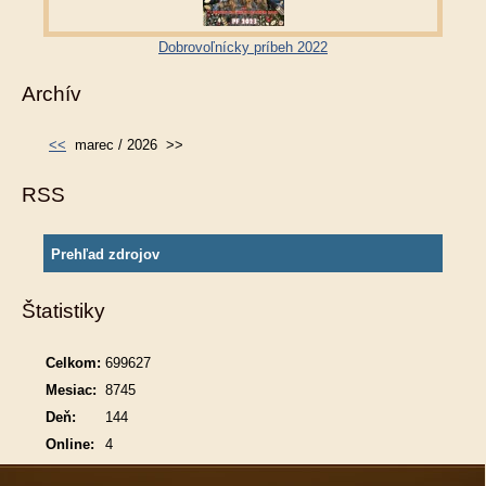
Dobrovoľnícky príbeh 2022
Archív
<<
marec / 2026
>>
RSS
Prehľad zdrojov
Štatistiky
Celkom:
699627
Mesiac:
8745
Deň:
144
Online:
4