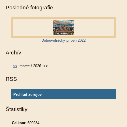
Posledné fotografie
Dobrovoľnícky príbeh 2022
Archív
<<
marec / 2026
>>
RSS
Prehľad zdrojov
Štatistiky
Celkom:
699284