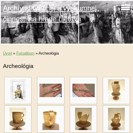
Archív stavebnej a výskumnej
činnosti na hrade Lietava
Úvod
»
Fotoalbum
»
Archeológia
Archeológia